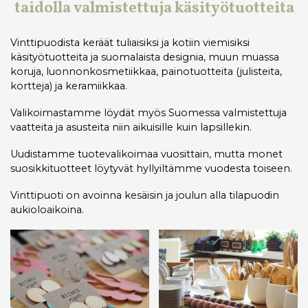
taidolla valmistettuja käsityötuotteita
Vinttipuodista keräät tuliaisiksi ja kotiin viemisiksi
käsityötuotteita ja suomalaista designia, muun muassa
koruja, luonnonkosmetiikkaa, painotuotteita (julisteita,
kortteja) ja keramiikkaa.
Valikoimastamme löydät myös Suomessa valmistettuja
vaatteita ja asusteita niin aikuisille kuin lapsillekin.
Uudistamme tuotevalikoimaa vuosittain, mutta monet
suosikkituotteet löytyvät hyllyiltämme vuodesta toiseen.
Vinttipuoti on avoinna kesäisin ja joulun alla tilapuodin
aukioloaikoina.