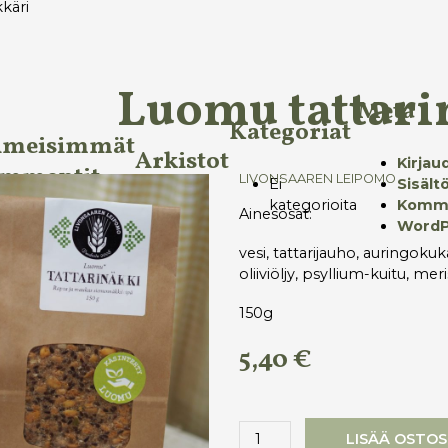
käri
Luomu tattari
Meta
Kategoriat
imeisimmät
Arkistot
Kirjau
mmentit
LIVONSAAREN LEIPOMO
Ei
Sisält
kategorioita
Komme
Ainesosat:
WordP
vesi, tattarijauho, auringok
oliiviöljy, psyllium-kuitu, mer
150g
5,40
€
Luomu
LISÄÄ OSTOS