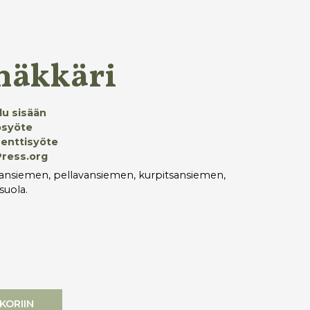
näkkäri
du sisään
ösyöte
nttisyöte
ress.org
ukansiemen, pellavansiemen, kurpitsansiemen,
isuola.
KORIIN