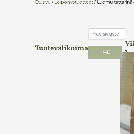
Etusivu
/
Leipomotuotteet
/ Luomu tattarinäk
Vi
Tuotevalikoima
ko
HAE