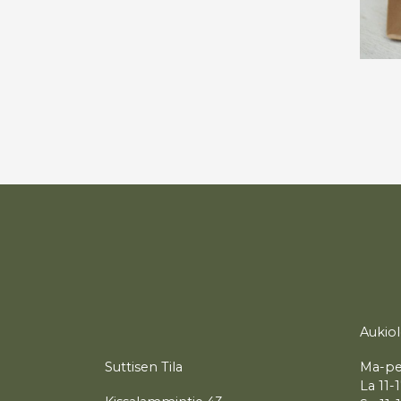
Aukiol
Suttisen Tila
Ma-pe
La 11-