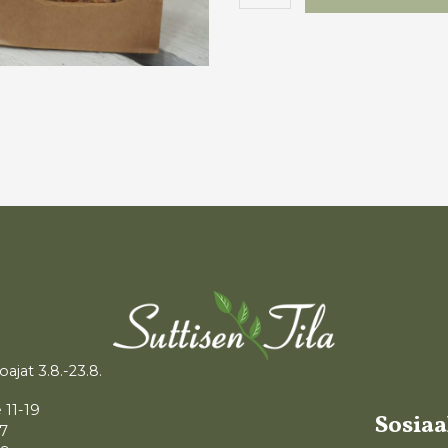
tattarinäkkäri
määrä
oajat 3.8.-23.8.
 11-19
Sosia
17